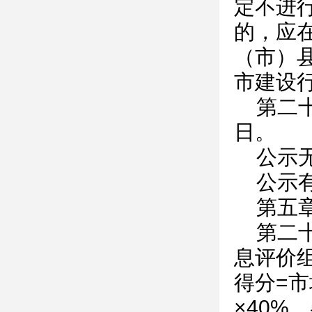
定不进
的，应
（市）
市建设
第二
日。
公示
公示
第五
第二
息评价
得分=市
×40%