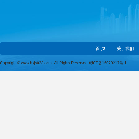
首 页
|
关于我们
Copyright © www.hxjs028.com , All Rights Reserved
蜀ICP备16029217号-1