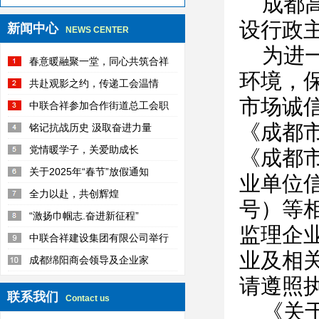
成都
设行政
新闻中心
NEWS CENTER
为进
春意暖融聚一堂，同心共筑合祥
环境，
梦
共赴观影之约，传递工会温情
市场诚信
中联合祥参加合作街道总工会职
《成都
工趣味运动会活动纪实
铭记抗战历史 汲取奋进力量
党情暖学子，关爱助成长
《成都
关于2025年“春节”放假通知
业单位信
全力以赴，共创辉煌
号）等
“激扬巾帼志.奋进新征程”
监理企
中联合祥建设集团有限公司举行
业及相
新春团拜会
成都绵阳商会领导及企业家
请遵照
联系我们
Contact us
《关