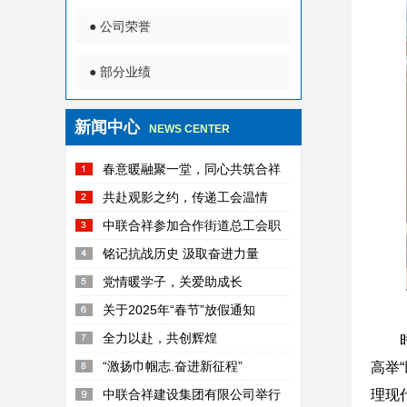
● 公司荣誉
● 部分业绩
新闻中心
NEWS CENTER
春意暖融聚一堂，同心共筑合祥
梦
共赴观影之约，传递工会温情
中联合祥参加合作街道总工会职
工趣味运动会活动纪实
铭记抗战历史 汲取奋进力量
党情暖学子，关爱助成长
关于2025年“春节”放假通知
全力以赴，共创辉煌
“激扬巾帼志.奋进新征程”
高举
中联合祥建设集团有限公司举行
理现