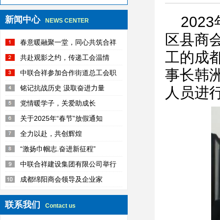
202
新闻中心
NEWS CENTER
区县商
春意暖融聚一堂，同心共筑合祥
工的成
梦
共赴观影之约，传递工会温情
事长韩
中联合祥参加合作街道总工会职
工趣味运动会活动纪实
铭记抗战历史 汲取奋进力量
人员进
党情暖学子，关爱助成长
关于2025年“春节”放假通知
全力以赴，共创辉煌
“激扬巾帼志.奋进新征程”
中联合祥建设集团有限公司举行
新春团拜会
成都绵阳商会领导及企业家
联系我们
Contact us