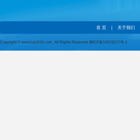
首 页
|
关于我们
Copyright © www.hxjs028.com , All Rights Reserved
蜀ICP备16029217号-1