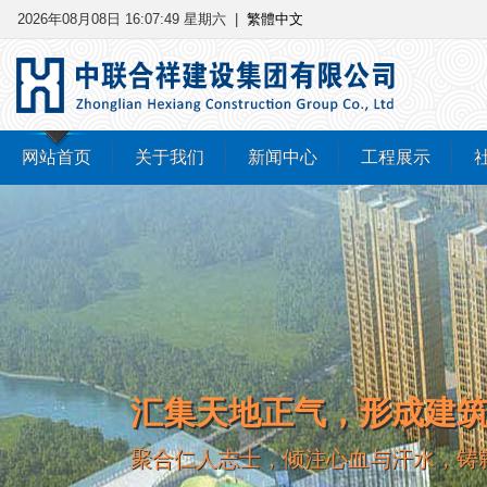
2026年08月08日 16:07:50 星期六
|
繁體中文
网站首页
关于我们
新闻中心
工程展示