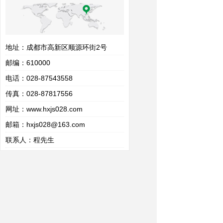
地址：成都市高新区顺源环街2号
邮编：610000
电话：028-87543558
传真：028-87817556
网址：
www.hxjs028.com
邮箱：hxjs028@163.com
联系人：程先生