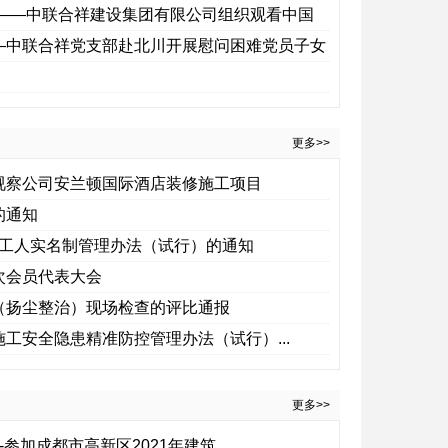
量——中联合祥建设集团有限公司组织观看中国
战争胜利80周年直播活动
——中联合祥党支部赴北川开展慰问困难党员子女
更多>>
家视察公司安兰顿国际酒店装修施工项目
的通知
建筑工人实名制管理办法（试行）的通知
次会员代表大会
明（扬尘整治）现场检查的评比通报
施工安全隐患精准防控管理办法（试行）...
更多>>
-参加成都市高新区2021年建筑...