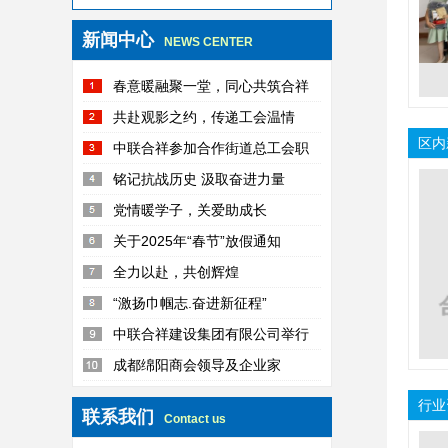
新闻中心
NEWS CENTER
春意暖融聚一堂，同心共筑合祥
梦
共赴观影之约，传递工会温情
区内
中联合祥参加合作街道总工会职
工趣味运动会活动纪实
铭记抗战历史 汲取奋进力量
党情暖学子，关爱助成长
关于2025年“春节”放假通知
全力以赴，共创辉煌
“激扬巾帼志.奋进新征程”
中联合祥建设集团有限公司举行
新春团拜会
成都绵阳商会领导及企业家
行业
联系我们
Contact us