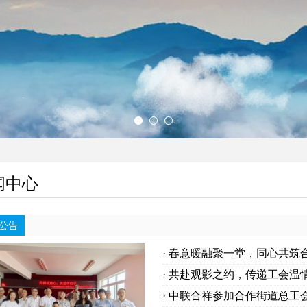
铸造百年企业
安全第一、追求卓越；
闻中心
公告
· 春意暖融聚一堂，同心共
2026年新春团拜会
· 共赴观影之约，传递工会
· 中联合祥参加合作街道总