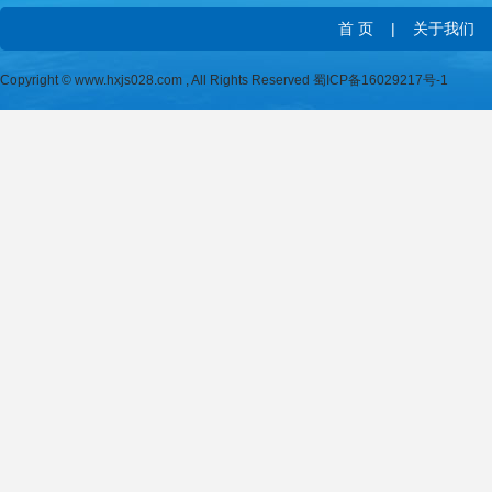
首 页
|
关于我们
Copyright © www.hxjs028.com , All Rights Reserved
蜀ICP备16029217号-1