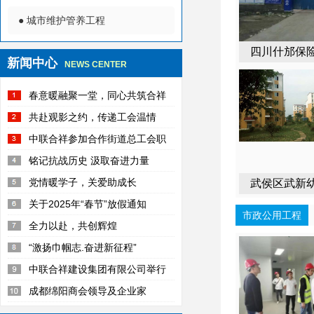
● 城市维护管养工程
四川什邡保
新闻中心
NEWS CENTER
春意暖融聚一堂，同心共筑合祥
梦
共赴观影之约，传递工会温情
中联合祥参加合作街道总工会职
工趣味运动会活动纪实
铭记抗战历史 汲取奋进力量
党情暖学子，关爱助成长
武侯区武新
关于2025年“春节”放假通知
礼隆
市政公用工程
全力以赴，共创辉煌
“激扬巾帼志.奋进新征程”
中联合祥建设集团有限公司举行
新春团拜会
成都绵阳商会领导及企业家