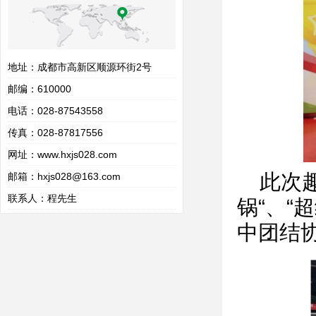
地址：成都市高新区顺源环街2号
邮编：610000
电话：028-87543558
传真：028-87817556
网址：
www.hxjs028.com
此次趣
邮箱：hxjs028@163.com
联系人：程先生
锅“、“
中团结