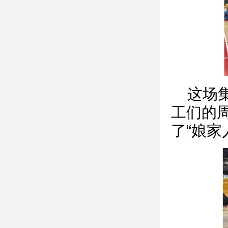
这场
工们的
了“娘家