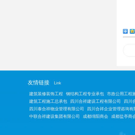
友情链接
Link
建筑装修装饰工程
钢结构工程专业承包
市政公用工程
建筑工程施工总承包
四川合祥建设工程有限公司
四川
四川泰合祥物业管理有限公司
四川合祥企业管理咨询有
中联合祥建设集团有限公司
成都绵阳商会
成都盐亭商