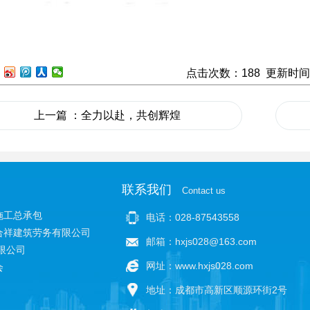
点击次数：
188
更新时间：20
上一篇
：全力以赴，共创辉煌
联系我们
Contact us
施工总承包
电话：028-87543558
合祥建筑劳务有限公司
邮箱：hxjs028@163.com
限公司
网址：www.hxjs028.com
会
地址：成都市高新区顺源环街2号