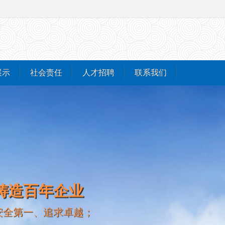
展示
社会责任
人才招聘
联系我们
铸造百年企业
安全第一、追求卓越；