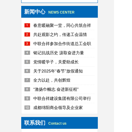
新闻中心
NEWS CENTER
春意暖融聚一堂，同心共筑合祥
梦
共赴观影之约，传递工会温情
中联合祥参加合作街道总工会职
工趣味运动会活动纪实
铭记抗战历史 汲取奋进力量
党情暖学子，关爱助成长
关于2025年“春节”放假通知
全力以赴，共创辉煌
“激扬巾帼志.奋进新征程”
中联合祥建设集团有限公司举行
新春团拜会
成都绵阳商会领导及企业家
联系我们
Contact us