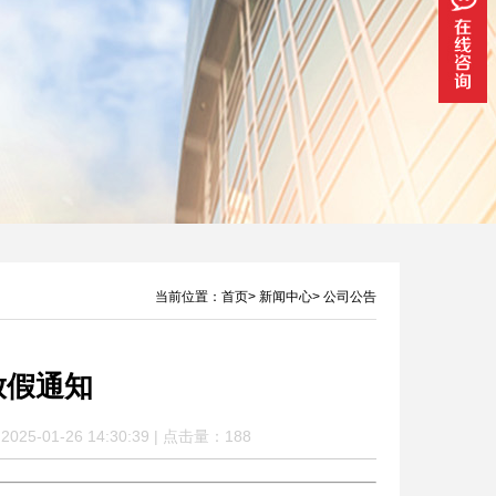
当前位置：
首页
>
新闻中心
>
公司公告
放假通知
025-01-26 14:30:39 | 点击量：
188