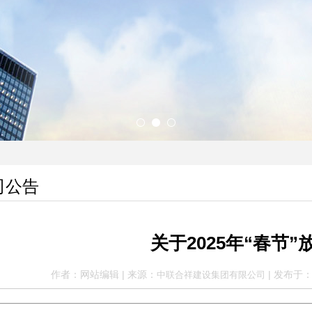
司公告
关于2025年“春节”
作者：网站编辑 | 来源：
| 发布于：2
中联合祥建设集团有限公司