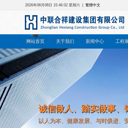
2026年08月08日 15:46:03 星期六
|
繁體中文
网站首页
关于我们
新闻中心
工程
诚信做人、踏实做事、
以人为本、健康发展、与时俱进、